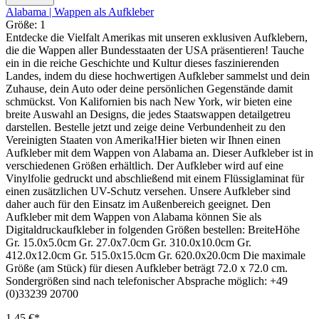
Alabama | Wappen als Aufkleber
Größe:
1
Entdecke die Vielfalt Amerikas mit unseren exklusiven Aufklebern,
die die Wappen aller Bundesstaaten der USA präsentieren! Tauche
ein in die reiche Geschichte und Kultur dieses faszinierenden
Landes, indem du diese hochwertigen Aufkleber sammelst und dein
Zuhause, dein Auto oder deine persönlichen Gegenstände damit
schmückst. Von Kalifornien bis nach New York, wir bieten eine
breite Auswahl an Designs, die jedes Staatswappen detailgetreu
darstellen. Bestelle jetzt und zeige deine Verbundenheit zu den
Vereinigten Staaten von Amerika!Hier bieten wir Ihnen einen
Aufkleber mit dem Wappen von Alabama an. Dieser Aufkleber ist in
verschiedenen Größen erhältlich. Der Aufkleber wird auf eine
Vinylfolie gedruckt und abschließend mit einem Flüssiglaminat für
einen zusätzlichen UV-Schutz versehen. Unsere Aufkleber sind
daher auch für den Einsatz im Außenbereich geeignet. Den
Aufkleber mit dem Wappen von Alabama können Sie als
Digitaldruckaufkleber in folgenden Größen bestellen: BreiteHöhe
Gr. 15.0x5.0cm Gr. 27.0x7.0cm Gr. 310.0x10.0cm Gr.
412.0x12.0cm Gr. 515.0x15.0cm Gr. 620.0x20.0cm Die maximale
Größe (am Stück) für diesen Aufkleber beträgt 72.0 x 72.0 cm.
Sondergrößen sind nach telefonischer Absprache möglich: +49
(0)33239 20700
1,45 €*