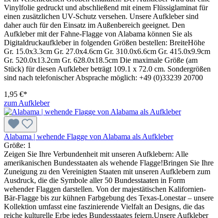
Vinylfolie gedruckt und abschließend mit einem Flüssiglaminat für
einen zusätzlichen UV-Schutz versehen. Unsere Aufkleber sind
daher auch für den Einsatz im Außenbereich geeignet. Den
Aufkleber mit der Fahne-Flagge von Alabama können Sie als
Digitaldruckaufkleber in folgenden Größen bestellen: BreiteHöhe
Gr. 15.0x3.3cm Gr. 27.0x4.6cm Gr. 310.0x6.6cm Gr. 415.0x9.9cm
Gr. 520.0x13.2cm Gr. 628.0x18.5cm Die maximale Größe (am
Stück) für diesen Aufkleber beträgt 109.1 x 72.0 cm. Sondergrößen
sind nach telefonischer Absprache möglich: +49 (0)33239 20700
1,95 €*
zum Aufkleber
Alabama | wehende Flagge von Alabama als Aufkleber
Größe:
1
Zeigen Sie Ihre Verbundenheit mit unseren Aufklebern: Alle
amerikanischen Bundesstaaten als wehende Flagge!Bringen Sie Ihre
Zuneigung zu den Vereinigten Staaten mit unseren Aufklebern zum
Ausdruck, die die Symbole aller 50 Bundesstaaten in Form
wehender Flaggen darstellen. Von der majestätischen Kalifornien-
Bär-Flagge bis zur kühnen Farbgebung des Texas-Lonestar – unsere
Kollektion umfasst eine faszinierende Vielfalt an Designs, die das
reiche kulturelle Erbe jedes Bundesstaates feiern.Unsere Aufkleber