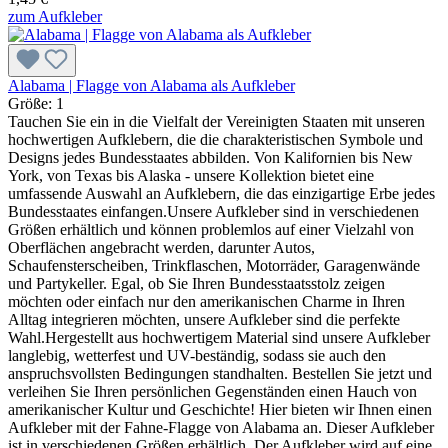
zum Aufkleber
Alabama | Flagge von Alabama als Aufkleber
Größe:
1
Tauchen Sie ein in die Vielfalt der Vereinigten Staaten mit unseren
hochwertigen Aufklebern, die die charakteristischen Symbole und
Designs jedes Bundesstaates abbilden. Von Kalifornien bis New
York, von Texas bis Alaska - unsere Kollektion bietet eine
umfassende Auswahl an Aufklebern, die das einzigartige Erbe jedes
Bundesstaates einfangen.Unsere Aufkleber sind in verschiedenen
Größen erhältlich und können problemlos auf einer Vielzahl von
Oberflächen angebracht werden, darunter Autos,
Schaufensterscheiben, Trinkflaschen, Motorräder, Garagenwände
und Partykeller. Egal, ob Sie Ihren Bundesstaatsstolz zeigen
möchten oder einfach nur den amerikanischen Charme in Ihren
Alltag integrieren möchten, unsere Aufkleber sind die perfekte
Wahl.Hergestellt aus hochwertigem Material sind unsere Aufkleber
langlebig, wetterfest und UV-beständig, sodass sie auch den
anspruchsvollsten Bedingungen standhalten. Bestellen Sie jetzt und
verleihen Sie Ihren persönlichen Gegenständen einen Hauch von
amerikanischer Kultur und Geschichte! Hier bieten wir Ihnen einen
Aufkleber mit der Fahne-Flagge von Alabama an. Dieser Aufkleber
ist in verschiedenen Größen erhältlich. Der Aufkleber wird auf eine