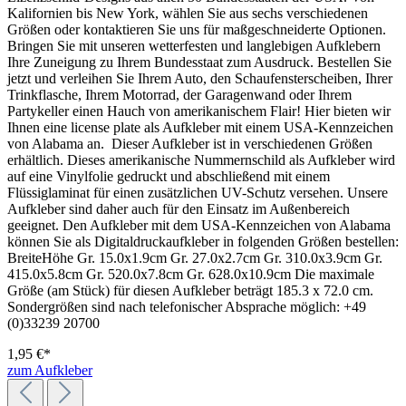
Kalifornien bis New York, wählen Sie aus sechs verschiedenen
Größen oder kontaktieren Sie uns für maßgeschneiderte Optionen.
Bringen Sie mit unseren wetterfesten und langlebigen Aufklebern
Ihre Zuneigung zu Ihrem Bundesstaat zum Ausdruck. Bestellen Sie
jetzt und verleihen Sie Ihrem Auto, den Schaufensterscheiben, Ihrer
Trinkflasche, Ihrem Motorrad, der Garagenwand oder Ihrem
Partykeller einen Hauch von amerikanischem Flair! Hier bieten wir
Ihnen eine license plate als Aufkleber mit einem USA-Kennzeichen
von Alabama an. Dieser Aufkleber ist in verschiedenen Größen
erhältlich. Dieses amerikanische Nummernschild als Aufkleber wird
auf eine Vinylfolie gedruckt und abschließend mit einem
Flüssiglaminat für einen zusätzlichen UV-Schutz versehen. Unsere
Aufkleber sind daher auch für den Einsatz im Außenbereich
geeignet. Den Aufkleber mit dem USA-Kennzeichen von Alabama
können Sie als Digitaldruckaufkleber in folgenden Größen bestellen:
BreiteHöhe Gr. 15.0x1.9cm Gr. 27.0x2.7cm Gr. 310.0x3.9cm Gr.
415.0x5.8cm Gr. 520.0x7.8cm Gr. 628.0x10.9cm Die maximale
Größe (am Stück) für diesen Aufkleber beträgt 185.3 x 72.0 cm.
Sondergrößen sind nach telefonischer Absprache möglich: +49
(0)33239 20700
1,95 €*
zum Aufkleber