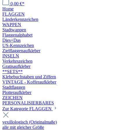
0,00 €*
Home
FLAGGEN
Länderkennzeichen
WAPPEN
Stadtwappen
Flaggenalphabet
Dies+Das
US-Kennzeichen
Zielflaggenaufkleber
INSELN
Verkehrszeichen
Gratisaufkleber
**SETS**
Klebebuchstaben und Ziffern
VINTAGE - Kofferaufkleber
Stadtflaggen
Plotteraufkleber
ZEICHEN
PERSONALISIERBARES
Zur Kategorie FLAGGEN
vexillologisch (Originalmaße)
alle mit gleicher Größe