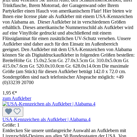
Trinkflasche, Ihrem Motorrad, der Garagenwand oder Ihrem
Partykeller einen Hauch von amerikanischem Flair! Hier bieten wir
Ihnen eine license plate als Aufkleber mit einem USA-Kennzeichen
von Alabama an. Dieser Aufkleber ist in verschiedenen Größen
erhältlich. Dieses amerikanische Nummernschild als Aufkleber wird
auf eine Vinylfolie gedruckt und abschließend mit einem
Flüssiglaminat für einen zusätzlichen UV-Schutz versehen. Unsere
Aufkleber sind daher auch für den Einsatz im Außenbereich
geeignet. Den Aufkleber mit dem USA-Kennzeichen von Alabama
können Sie als Digitaldruckaufkleber in folgenden Größen bestellen:
BreiteHöhe Gr. 15.0x2.5cm Gr. 27.0x3.5cm Gr. 310.0x5.0cm Gr.
415.0x7.6cm Gr. 520.0x10.0cm Gr. 628.0x14.0cm Die maximale
Größe (am Stück) für diesen Aufkleber beträgt 142.0 x 72.0 cm.
Sondergrößen sind nach telefonischer Absprache möglich: +49
(0)33239 20700
1,95 €*
zum Aufkleber
USA-Kennzeichen als Aufkleber | Alabama.4
Größe:
1
Entdecken Sie unsere umfangreiche Auswahl an Aufklebern mit
Lizenzschild-Designs aus allen 50 Bundesstaaten der USA. Von