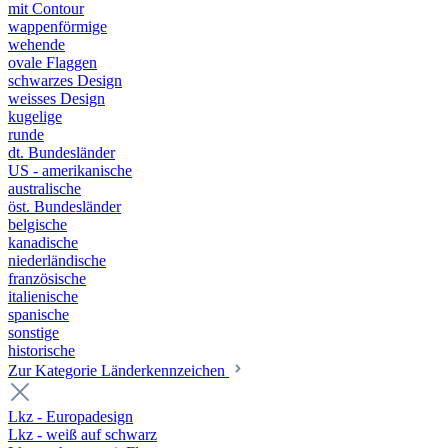
mit Contour
wappenförmige
wehende
ovale Flaggen
schwarzes Design
weisses Design
kugelige
runde
dt. Bundesländer
US - amerikanische
australische
öst. Bundesländer
belgische
kanadische
niederländische
französische
italienische
spanische
sonstige
historische
Zur Kategorie Länderkennzeichen
Lkz - Europadesign
Lkz - weiß auf schwarz