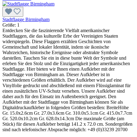
Stadtflagge Birmingham
Größe:
1
Entdecken Sie die faszinierende Vielfalt amerikanischer
Stadtflaggen, die das kulturelle Erbe der Vereinigten Staaten
widerspiegeln. Diese Flaggen erzählen Geschichten von
Gemeinschaft und lokaler Identität, indem sie ikonische
Wahrzeichen, historische Ereignisse oder abstrakte Symbole
darstellen. Tauchen Sie ein in diese bunte Welt der Symbole und
erleben Sie den Stolz und die Einzigartigkeit jeder amerikanischen
Stadtflagge. Hier bieten wir Ihnen einen Aufkleber mit der
Stadtflagge von Birmingham an. Dieser Aufkleber ist in
verschiedenen Größen erhältlich. Der Aufkleber wird auf eine
Vinylfolie gedruckt und abschließend mit einem Flüssiglaminat für
einen zusätzlichen UV-Schutz versehen. Unsere Aufkleber sind
daher auch für den Einsatz im Außenbereich geeignet. Den
Aufkleber mit der Stadtflagge von Birmingham können Sie als
Digitaldruckaufkleber in folgenden Größen bestellen: BreiteHöhe
Gr. 15.0x2.6cm Gr. 27.0x3.6cm Gr. 310.0x5.1cm Gr. 415.0x7.7cm
Gr. 520.0x10.2cm Gr. 628.0x14.3cm Die maximale Größe (am
Stück) für diesen Aufkleber beträgt 141.2 x 72.0 cm. Sondergrößen
sind nach telefonischer Absprache möglich: +49 (0)33239 20700