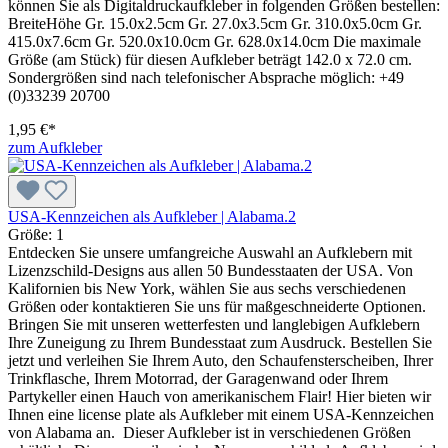
können Sie als Digitaldruckaufkleber in folgenden Größen bestellen:
BreiteHöhe Gr. 15.0x2.5cm Gr. 27.0x3.5cm Gr. 310.0x5.0cm Gr.
415.0x7.6cm Gr. 520.0x10.0cm Gr. 628.0x14.0cm Die maximale
Größe (am Stück) für diesen Aufkleber beträgt 142.0 x 72.0 cm.
Sondergrößen sind nach telefonischer Absprache möglich: +49
(0)33239 20700
1,95 €*
zum Aufkleber
USA-Kennzeichen als Aufkleber | Alabama.2
Größe:
1
Entdecken Sie unsere umfangreiche Auswahl an Aufklebern mit
Lizenzschild-Designs aus allen 50 Bundesstaaten der USA. Von
Kalifornien bis New York, wählen Sie aus sechs verschiedenen
Größen oder kontaktieren Sie uns für maßgeschneiderte Optionen.
Bringen Sie mit unseren wetterfesten und langlebigen Aufklebern
Ihre Zuneigung zu Ihrem Bundesstaat zum Ausdruck. Bestellen Sie
jetzt und verleihen Sie Ihrem Auto, den Schaufensterscheiben, Ihrer
Trinkflasche, Ihrem Motorrad, der Garagenwand oder Ihrem
Partykeller einen Hauch von amerikanischem Flair! Hier bieten wir
Ihnen eine license plate als Aufkleber mit einem USA-Kennzeichen
von Alabama an. Dieser Aufkleber ist in verschiedenen Größen