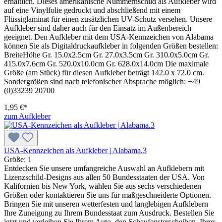
erhältlich. Dieses amerikanische Nummernschild als Aufkleber wird
auf eine Vinylfolie gedruckt und abschließend mit einem
Flüssiglaminat für einen zusätzlichen UV-Schutz versehen. Unsere
Aufkleber sind daher auch für den Einsatz im Außenbereich
geeignet. Den Aufkleber mit dem USA-Kennzeichen von Alabama
können Sie als Digitaldruckaufkleber in folgenden Größen bestellen:
BreiteHöhe Gr. 15.0x2.5cm Gr. 27.0x3.5cm Gr. 310.0x5.0cm Gr.
415.0x7.6cm Gr. 520.0x10.0cm Gr. 628.0x14.0cm Die maximale
Größe (am Stück) für diesen Aufkleber beträgt 142.0 x 72.0 cm.
Sondergrößen sind nach telefonischer Absprache möglich: +49
(0)33239 20700
1,95 €*
zum Aufkleber
USA-Kennzeichen als Aufkleber | Alabama.3
Größe:
1
Entdecken Sie unsere umfangreiche Auswahl an Aufklebern mit
Lizenzschild-Designs aus allen 50 Bundesstaaten der USA. Von
Kalifornien bis New York, wählen Sie aus sechs verschiedenen
Größen oder kontaktieren Sie uns für maßgeschneiderte Optionen.
Bringen Sie mit unseren wetterfesten und langlebigen Aufklebern
Ihre Zuneigung zu Ihrem Bundesstaat zum Ausdruck. Bestellen Sie
jetzt und verleihen Sie Ihrem Auto, den Schaufensterscheiben, Ihrer