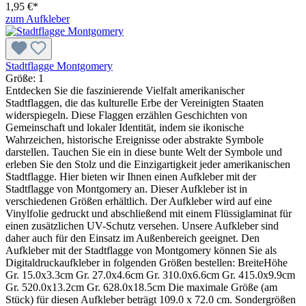
1,95 €*
zum Aufkleber
Stadtflagge Montgomery
Größe:
1
Entdecken Sie die faszinierende Vielfalt amerikanischer
Stadtflaggen, die das kulturelle Erbe der Vereinigten Staaten
widerspiegeln. Diese Flaggen erzählen Geschichten von
Gemeinschaft und lokaler Identität, indem sie ikonische
Wahrzeichen, historische Ereignisse oder abstrakte Symbole
darstellen. Tauchen Sie ein in diese bunte Welt der Symbole und
erleben Sie den Stolz und die Einzigartigkeit jeder amerikanischen
Stadtflagge. Hier bieten wir Ihnen einen Aufkleber mit der
Stadtflagge von Montgomery an. Dieser Aufkleber ist in
verschiedenen Größen erhältlich. Der Aufkleber wird auf eine
Vinylfolie gedruckt und abschließend mit einem Flüssiglaminat für
einen zusätzlichen UV-Schutz versehen. Unsere Aufkleber sind
daher auch für den Einsatz im Außenbereich geeignet. Den
Aufkleber mit der Stadtflagge von Montgomery können Sie als
Digitaldruckaufkleber in folgenden Größen bestellen: BreiteHöhe
Gr. 15.0x3.3cm Gr. 27.0x4.6cm Gr. 310.0x6.6cm Gr. 415.0x9.9cm
Gr. 520.0x13.2cm Gr. 628.0x18.5cm Die maximale Größe (am
Stück) für diesen Aufkleber beträgt 109.0 x 72.0 cm. Sondergrößen