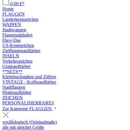
0,00 €*
Home
FLAGGEN
Länderkennzeichen
WAPPEN
Stadtwappen
Flaggenalphabet
Dies+Das
US-Kennzeichen
Zielflaggenaufkleber
INSELN
Verkehrszeichen
Gratisaufkleber
**SETS**
Klebebuchstaben und Ziffern
VINTAGE - Kofferaufkleber
Stadtflaggen
Plotteraufkleber
ZEICHEN
PERSONALISIERBARES
Zur Kategorie FLAGGEN
vexillologisch (Originalmaße)
alle mit gleicher Größe