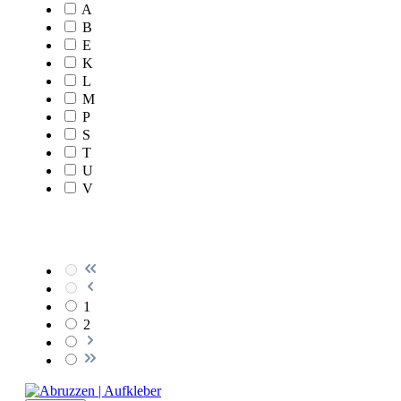
A
B
E
K
L
M
P
S
T
U
V
1
2