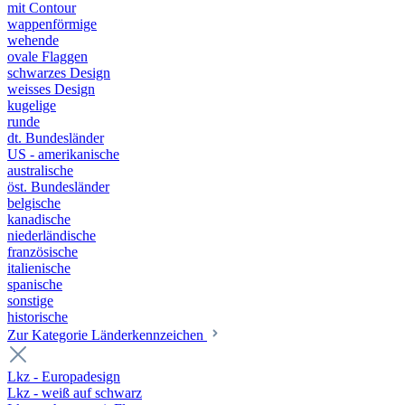
mit Contour
wappenförmige
wehende
ovale Flaggen
schwarzes Design
weisses Design
kugelige
runde
dt. Bundesländer
US - amerikanische
australische
öst. Bundesländer
belgische
kanadische
niederländische
französische
italienische
spanische
sonstige
historische
Zur Kategorie Länderkennzeichen
Lkz - Europadesign
Lkz - weiß auf schwarz