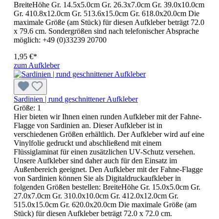
BreiteHöhe Gr. 14.5x5.0cm Gr. 26.3x7.0cm Gr. 39.0x10.0cm
Gr. 410.8x12.0cm Gr. 513.6x15.0cm Gr. 618.0x20.0cm Die
maximale Größe (am Stück) für diesen Aufkleber beträgt 72.0
x 79.6 cm. Sondergrößen sind nach telefonischer Absprache
möglich: +49 (0)33239 20700
1,95 €*
zum Aufkleber
Sardinien | rund geschnittener Aufkleber
Größe:
1
Hier bieten wir Ihnen einen runden Aufkleber mit der Fahne-
Flagge von Sardinien an. Dieser Aufkleber ist in
verschiedenen Größen erhältlich. Der Aufkleber wird auf eine
Vinylfolie gedruckt und abschließend mit einem
Flüssiglaminat für einen zusätzlichen UV-Schutz versehen.
Unsere Aufkleber sind daher auch für den Einsatz im
Außenbereich geeignet. Den Aufkleber mit der Fahne-Flagge
von Sardinien können Sie als Digitaldruckaufkleber in
folgenden Größen bestellen: BreiteHöhe Gr. 15.0x5.0cm Gr.
27.0x7.0cm Gr. 310.0x10.0cm Gr. 412.0x12.0cm Gr.
515.0x15.0cm Gr. 620.0x20.0cm Die maximale Größe (am
Stück) für diesen Aufkleber beträgt 72.0 x 72.0 cm.