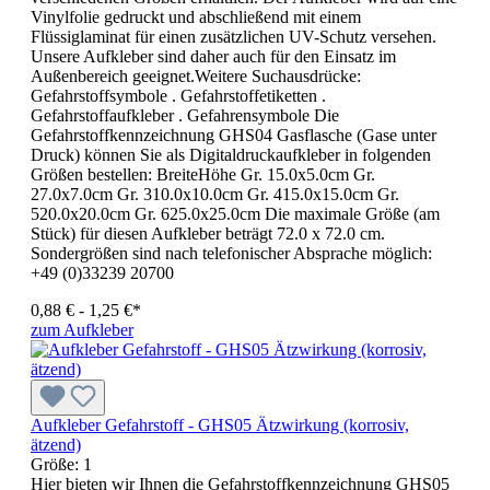
Vinylfolie gedruckt und abschließend mit einem
Flüssiglaminat für einen zusätzlichen UV-Schutz versehen.
Unsere Aufkleber sind daher auch für den Einsatz im
Außenbereich geeignet.Weitere Suchausdrücke:
Gefahrstoffsymbole . Gefahrstoffetiketten .
Gefahrstoffaufkleber . Gefahrensymbole Die
Gefahrstoffkennzeichnung GHS04 Gasflasche (Gase unter
Druck) können Sie als Digitaldruckaufkleber in folgenden
Größen bestellen: BreiteHöhe Gr. 15.0x5.0cm Gr.
27.0x7.0cm Gr. 310.0x10.0cm Gr. 415.0x15.0cm Gr.
520.0x20.0cm Gr. 625.0x25.0cm Die maximale Größe (am
Stück) für diesen Aufkleber beträgt 72.0 x 72.0 cm.
Sondergrößen sind nach telefonischer Absprache möglich:
+49 (0)33239 20700
0,88 € - 1,25 €*
zum Aufkleber
Aufkleber Gefahrstoff - GHS05 Ätzwirkung (korrosiv,
ätzend)
Größe:
1
Hier bieten wir Ihnen die Gefahrstoffkennzeichnung GHS05