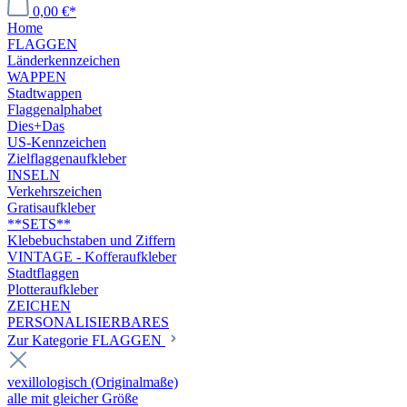
0,00 €*
Home
FLAGGEN
Länderkennzeichen
WAPPEN
Stadtwappen
Flaggenalphabet
Dies+Das
US-Kennzeichen
Zielflaggenaufkleber
INSELN
Verkehrszeichen
Gratisaufkleber
**SETS**
Klebebuchstaben und Ziffern
VINTAGE - Kofferaufkleber
Stadtflaggen
Plotteraufkleber
ZEICHEN
PERSONALISIERBARES
Zur Kategorie FLAGGEN
vexillologisch (Originalmaße)
alle mit gleicher Größe