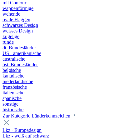
mit Contour
wappenförmige
wehende
ovale Flaggen
schwarzes Design
weisses Design
kugelige
runde
dt. Bundesländer
US - amerikanische
australische
öst. Bundesländer
belgische
kanadische
niederländische
französische
italienische
spanische
sonstige
historische
Zur Kategorie Länderkennzeichen
Lkz - Europadesign
Lkz - weiß auf schwarz