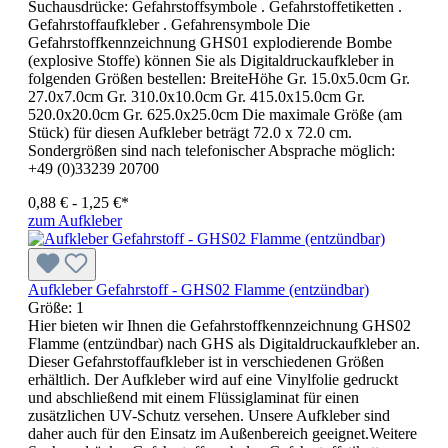
Suchausdrücke: Gefahrstoffsymbole . Gefahrstoffetiketten .
Gefahrstoffaufkleber . Gefahrensymbole Die
Gefahrstoffkennzeichnung GHS01 explodierende Bombe
(explosive Stoffe) können Sie als Digitaldruckaufkleber in
folgenden Größen bestellen: BreiteHöhe Gr. 15.0x5.0cm Gr.
27.0x7.0cm Gr. 310.0x10.0cm Gr. 415.0x15.0cm Gr.
520.0x20.0cm Gr. 625.0x25.0cm Die maximale Größe (am
Stück) für diesen Aufkleber beträgt 72.0 x 72.0 cm.
Sondergrößen sind nach telefonischer Absprache möglich:
+49 (0)33239 20700
0,88 € - 1,25 €*
zum Aufkleber
Aufkleber Gefahrstoff - GHS02 Flamme (entzündbar)
Größe:
1
Hier bieten wir Ihnen die Gefahrstoffkennzeichnung GHS02
Flamme (entzündbar) nach GHS als Digitaldruckaufkleber an.
Dieser Gefahrstoffaufkleber ist in verschiedenen Größen
erhältlich. Der Aufkleber wird auf eine Vinylfolie gedruckt
und abschließend mit einem Flüssiglaminat für einen
zusätzlichen UV-Schutz versehen. Unsere Aufkleber sind
daher auch für den Einsatz im Außenbereich geeignet.Weitere