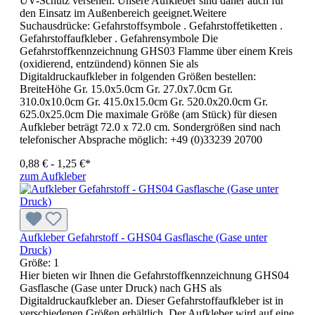
UV-Schutz versehen. Unsere Aufkleber sind daher auch für
den Einsatz im Außenbereich geeignet.Weitere
Suchausdrücke: Gefahrstoffsymbole . Gefahrstoffetiketten .
Gefahrstoffaufkleber . Gefahrensymbole Die
Gefahrstoffkennzeichnung GHS03 Flamme über einem Kreis
(oxidierend, entzündend) können Sie als
Digitaldruckaufkleber in folgenden Größen bestellen:
BreiteHöhe Gr. 15.0x5.0cm Gr. 27.0x7.0cm Gr.
310.0x10.0cm Gr. 415.0x15.0cm Gr. 520.0x20.0cm Gr.
625.0x25.0cm Die maximale Größe (am Stück) für diesen
Aufkleber beträgt 72.0 x 72.0 cm. Sondergrößen sind nach
telefonischer Absprache möglich: +49 (0)33239 20700
0,88 € - 1,25 €*
zum Aufkleber
Aufkleber Gefahrstoff - GHS04 Gasflasche (Gase unter
Druck)
Größe:
1
Hier bieten wir Ihnen die Gefahrstoffkennzeichnung GHS04
Gasflasche (Gase unter Druck) nach GHS als
Digitaldruckaufkleber an. Dieser Gefahrstoffaufkleber ist in
verschiedenen Größen erhältlich. Der Aufkleber wird auf eine