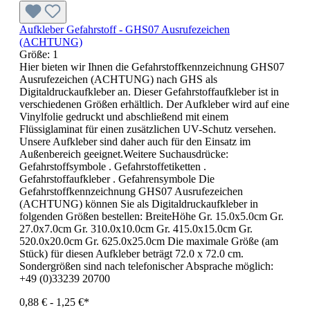
Aufkleber Gefahrstoff - GHS07 Ausrufezeichen
(ACHTUNG)
Größe:
1
Hier bieten wir Ihnen die Gefahrstoffkennzeichnung GHS07
Ausrufezeichen (ACHTUNG) nach GHS als
Digitaldruckaufkleber an. Dieser Gefahrstoffaufkleber ist in
verschiedenen Größen erhältlich. Der Aufkleber wird auf eine
Vinylfolie gedruckt und abschließend mit einem
Flüssiglaminat für einen zusätzlichen UV-Schutz versehen.
Unsere Aufkleber sind daher auch für den Einsatz im
Außenbereich geeignet.Weitere Suchausdrücke:
Gefahrstoffsymbole . Gefahrstoffetiketten .
Gefahrstoffaufkleber . Gefahrensymbole Die
Gefahrstoffkennzeichnung GHS07 Ausrufezeichen
(ACHTUNG) können Sie als Digitaldruckaufkleber in
folgenden Größen bestellen: BreiteHöhe Gr. 15.0x5.0cm Gr.
27.0x7.0cm Gr. 310.0x10.0cm Gr. 415.0x15.0cm Gr.
520.0x20.0cm Gr. 625.0x25.0cm Die maximale Größe (am
Stück) für diesen Aufkleber beträgt 72.0 x 72.0 cm.
Sondergrößen sind nach telefonischer Absprache möglich:
+49 (0)33239 20700
0,88 € - 1,25 €*