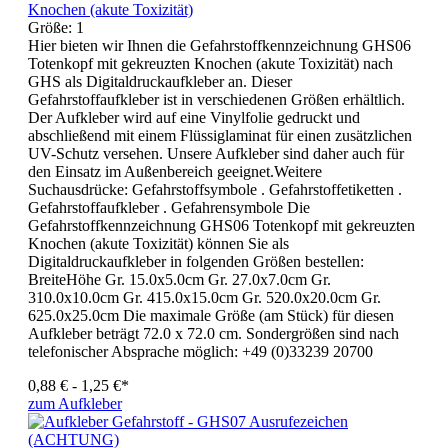
Knochen (akute Toxizität)
Größe:
1
Hier bieten wir Ihnen die Gefahrstoffkennzeichnung GHS06
Totenkopf mit gekreuzten Knochen (akute Toxizität) nach
GHS als Digitaldruckaufkleber an. Dieser
Gefahrstoffaufkleber ist in verschiedenen Größen erhältlich.
Der Aufkleber wird auf eine Vinylfolie gedruckt und
abschließend mit einem Flüssiglaminat für einen zusätzlichen
UV-Schutz versehen. Unsere Aufkleber sind daher auch für
den Einsatz im Außenbereich geeignet.Weitere
Suchausdrücke: Gefahrstoffsymbole . Gefahrstoffetiketten .
Gefahrstoffaufkleber . Gefahrensymbole Die
Gefahrstoffkennzeichnung GHS06 Totenkopf mit gekreuzten
Knochen (akute Toxizität) können Sie als
Digitaldruckaufkleber in folgenden Größen bestellen:
BreiteHöhe Gr. 15.0x5.0cm Gr. 27.0x7.0cm Gr.
310.0x10.0cm Gr. 415.0x15.0cm Gr. 520.0x20.0cm Gr.
625.0x25.0cm Die maximale Größe (am Stück) für diesen
Aufkleber beträgt 72.0 x 72.0 cm. Sondergrößen sind nach
telefonischer Absprache möglich: +49 (0)33239 20700
0,88 € - 1,25 €*
zum Aufkleber