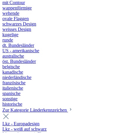
mit Contour
wappenförmige
wehende
ovale Flaggen
schwarzes Design
weisses Design
kugelige
runde
dt. Bundesländer
US - amerikanische
australische
öst. Bundesländer
belgische
kanadische
niederländische
französische
italienische
spanische
sonstige
historische
Zur Kategorie Länderkennzeichen
Lkz - Europadesign
Lkz - weiß auf schwarz