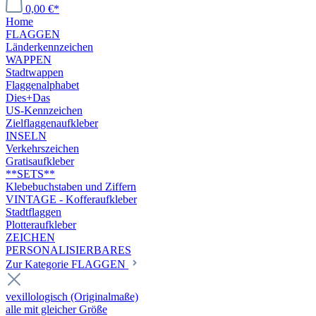
0,00 €*
Home
FLAGGEN
Länderkennzeichen
WAPPEN
Stadtwappen
Flaggenalphabet
Dies+Das
US-Kennzeichen
Zielflaggenaufkleber
INSELN
Verkehrszeichen
Gratisaufkleber
**SETS**
Klebebuchstaben und Ziffern
VINTAGE - Kofferaufkleber
Stadtflaggen
Plotteraufkleber
ZEICHEN
PERSONALISIERBARES
Zur Kategorie FLAGGEN
vexillologisch (Originalmaße)
alle mit gleicher Größe