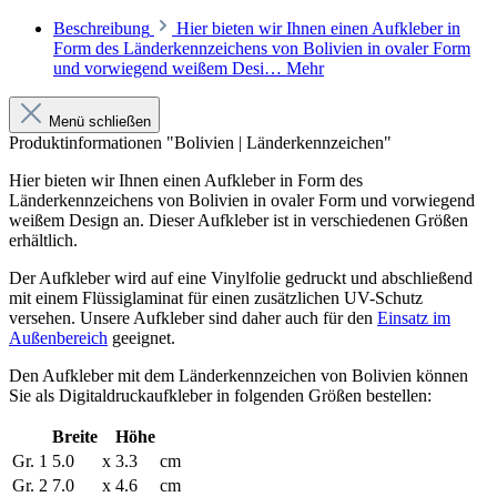
Beschreibung
Hier bieten wir Ihnen einen Aufkleber in
Form des Länderkennzeichens von Bolivien in ovaler Form
und vorwiegend weißem Desi…
Mehr
Menü schließen
Produktinformationen "Bolivien | Länderkennzeichen"
Hier bieten wir Ihnen einen Aufkleber in Form des
Länderkennzeichens von Bolivien
in ovaler Form und vorwiegend
weißem Design an. Dieser Aufkleber ist in verschiedenen Größen
erhältlich.
Der Aufkleber wird auf eine Vinylfolie gedruckt und abschließend
mit einem Flüssiglaminat für einen zusätzlichen UV-Schutz
versehen. Unsere Aufkleber sind daher auch für den
Einsatz im
Außenbereich
geeignet.
Den Aufkleber mit dem
Länderkennzeichen von Bolivien
können
Sie als Digitaldruckaufkleber in folgenden Größen bestellen:
Breite
Höhe
Gr. 1
5.0
x
3.3
cm
Gr. 2
7.0
x
4.6
cm