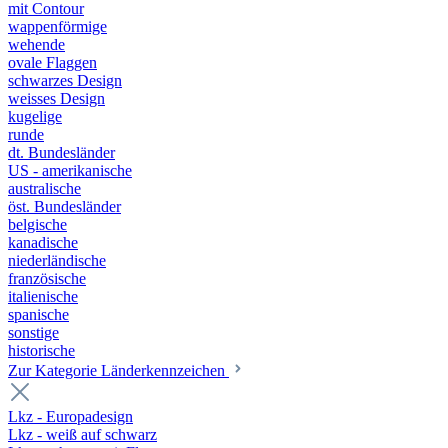
mit Contour
wappenförmige
wehende
ovale Flaggen
schwarzes Design
weisses Design
kugelige
runde
dt. Bundesländer
US - amerikanische
australische
öst. Bundesländer
belgische
kanadische
niederländische
französische
italienische
spanische
sonstige
historische
Zur Kategorie Länderkennzeichen
Lkz - Europadesign
Lkz - weiß auf schwarz