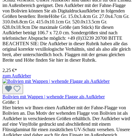
im Außenbereich geeignet. Den Aufkleber mit der Fahne-Flagge
von Bolivien können Sie als Digitaldruckaufkleber in folgenden
Größen bestellen: BreiteHöhe Gr. 15.0x3.4cm Gr. 27.0x4.7cm Gr.
310.0x6.8cm Gr. 415.0x10.1cm Gr. 520.0x13.5cm Gr.
628.0x18.9cm Die maximale Größe (am Stück) für diesen
Aufkleber beträgt 106.7 x 72.0 cm. Sondergrößen sind nach
telefonischer Absprache möglich: +49 (0)33239 20700 BITTE
BEACHTEN SIE: Die Aufkleber in dieser Rubrik haben alle das
original korrekte vexillologische Verhältnis, sind als also alle gleich
breit, aber unterschiedlich hoch. Flaggen mit der genau gleichen
Breite und Höhe finden Sie hier in dieser Rubrik.
2,25 €*
zum Aufkleber
Bolivien mit Wappen | wehende Flagge als Aufkleber
Größe:
1
Hier bieten wir Ihnen einen Aufkleber mit der Fahne-Flagge von
Bolivien an. Das Motiv der wehenden Flagge von Bolivien ist als
Aufkleber in verschiedenen Größen erhältlich. Der Aufkleber wird
auf eine Vinylfolie gedruckt und abschließend mit einem
Flüssiglaminat für einen zusätzlichen UV-Schutz versehen. Unsere
Aufkleber sind daher auch für den Einsatz im Außenbereich