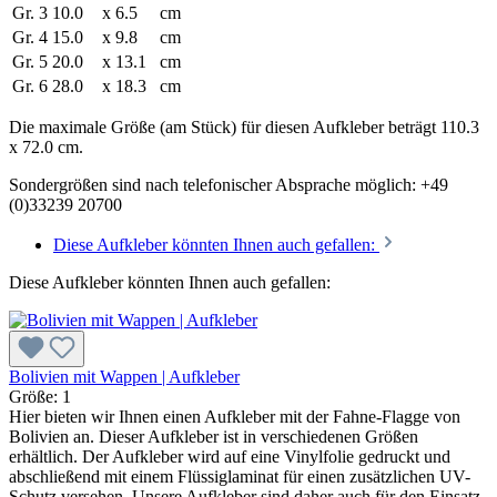
Gr. 3
10.0
x
6.5
cm
Gr. 4
15.0
x
9.8
cm
Gr. 5
20.0
x
13.1
cm
Gr. 6
28.0
x
18.3
cm
Die maximale Größe (am Stück) für diesen Aufkleber beträgt 110.3
x 72.0 cm.
Sondergrößen sind nach telefonischer Absprache möglich:
+49
(0)33239 20700
Diese Aufkleber könnten Ihnen auch gefallen:
Diese Aufkleber könnten Ihnen auch gefallen:
Bolivien mit Wappen | Aufkleber
Größe:
1
Hier bieten wir Ihnen einen Aufkleber mit der Fahne-Flagge von
Bolivien an. Dieser Aufkleber ist in verschiedenen Größen
erhältlich. Der Aufkleber wird auf eine Vinylfolie gedruckt und
abschließend mit einem Flüssiglaminat für einen zusätzlichen UV-
Schutz versehen. Unsere Aufkleber sind daher auch für den Einsatz