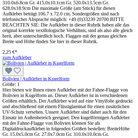
310.0x6.8cm Gr. 415.0x10.1cm Gr. 520.0x13.5cm Gr.
628.0x18.9cm Die maximale Größe (am Stück) für diesen
Aufkleber beträgt 106.7 x 72.0 cm. Sondergrößen sind nach
telefonischer Absprache möglich: +49 (0)33239 20700 BITTE
BEACHTEN SIE: Die Aufkleber in dieser Rubrik haben alle das
original korrekte vexillologische Verhältnis, sind als also alle gleich
breit, aber unterschiedlich hoch. Flaggen mit der genau gleichen
Breite und Höhe finden Sie hier in dieser Rubrik.
2,25 €*
zum Aufkleber
Bolivien | Aufkleber in Kugelform
Größe:
1
Hier bieten wir Ihnen einen Aufkleber mit der Fahne-Flagge von
Bolivien in Kugelform an. Dieser Aufkleber ist in verschiedenen
Größen erhältlich. Der Aufkleber wird auf eine Vinylfolie gedruckt
und abschließend mit einem Flüssiglaminat für einen zusätzlichen
UV-Schutz versehen. Unsere Aufkleber sind daher auch für den
Einsatz im Außenbereich geeignet. Den kugelförmigen Aufkleber
mit der Fahne-Flagge von Bolivien können Sie als
Digitaldruckaufkleber in folgenden Größen bestellen: BreiteHöhe
Gr. 15.0x5.0cm Gr. 27.0x7.0cm Gr. 310.0x10.0cm Gr.