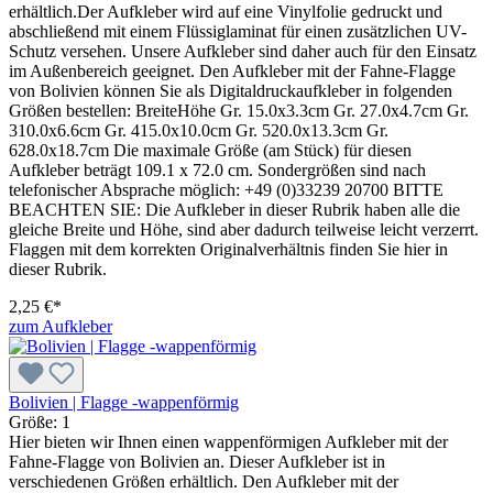
erhältlich.Der Aufkleber wird auf eine Vinylfolie gedruckt und
abschließend mit einem Flüssiglaminat für einen zusätzlichen UV-
Schutz versehen. Unsere Aufkleber sind daher auch für den Einsatz
im Außenbereich geeignet. Den Aufkleber mit der Fahne-Flagge
von Bolivien können Sie als Digitaldruckaufkleber in folgenden
Größen bestellen: BreiteHöhe Gr. 15.0x3.3cm Gr. 27.0x4.7cm Gr.
310.0x6.6cm Gr. 415.0x10.0cm Gr. 520.0x13.3cm Gr.
628.0x18.7cm Die maximale Größe (am Stück) für diesen
Aufkleber beträgt 109.1 x 72.0 cm. Sondergrößen sind nach
telefonischer Absprache möglich: +49 (0)33239 20700 BITTE
BEACHTEN SIE: Die Aufkleber in dieser Rubrik haben alle die
gleiche Breite und Höhe, sind aber dadurch teilweise leicht verzerrt.
Flaggen mit dem korrekten Originalverhältnis finden Sie hier in
dieser Rubrik.
2,25 €*
zum Aufkleber
Bolivien | Flagge -wappenförmig
Größe:
1
Hier bieten wir Ihnen einen wappenförmigen Aufkleber mit der
Fahne-Flagge von Bolivien an. Dieser Aufkleber ist in
verschiedenen Größen erhältlich. Den Aufkleber mit der