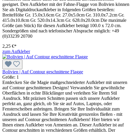
geeignet. Den Aufkleber mit der Fahne-Flagge von Bolivien können
Sie als Digitaldruckaufkleber in folgenden Größen bestellen:
BreiteHöhe Gr. 15.0x3.6cm Gr. 27.0x5.0cm Gr. 310.0x7.2cm Gr.
415.0x10.8cm Gr. 520.0x14.3cm Gr. 628.0x20.0cm Die maximale
Größe (am Stück) für diesen Aufkleber beträgt 100.0 x 72.0 cm.
Sondergrößen sind nach telefonischer Absprache möglich: +49
(0)33239 20700
2,25 €*
zum Aufkleber
Bolivien | Auf Contour geschnittene Flagge
Größe:
1
Entdecken Sie die Magie maßgeschneiderter Aufkleber mit unseren
auf Contour geschnittenen Designs! Verwandeln Sie gewöhnliche
Oberflächen in echte Blickfänger und verleihen Sie Ihrem Stil
Ausdruck. Mit präzisen Schnitten passen sich unsere Aufkleber
perfekt an, ganz gleich, ob Sie sie auf Autos, Laptops, oder
Fensterscheiben anbringen. Bringen Sie Ihre Individualität zum
Ausdruck und lassen Sie Ihre Kreativität grenzenlos fließen - mit
unseren auf Contour geschnittenen Aufklebern! Hier bieten wir
Ihnen einen Aufkleber von Armenien an. Dieser Aufkleber ist auf
Contour geschnitten in verschiedenen Größen erhältlich. Der