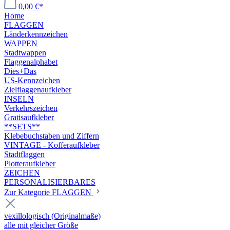
0,00 €*
Home
FLAGGEN
Länderkennzeichen
WAPPEN
Stadtwappen
Flaggenalphabet
Dies+Das
US-Kennzeichen
Zielflaggenaufkleber
INSELN
Verkehrszeichen
Gratisaufkleber
**SETS**
Klebebuchstaben und Ziffern
VINTAGE - Kofferaufkleber
Stadtflaggen
Plotteraufkleber
ZEICHEN
PERSONALISIERBARES
Zur Kategorie FLAGGEN
vexillologisch (Originalmaße)
alle mit gleicher Größe