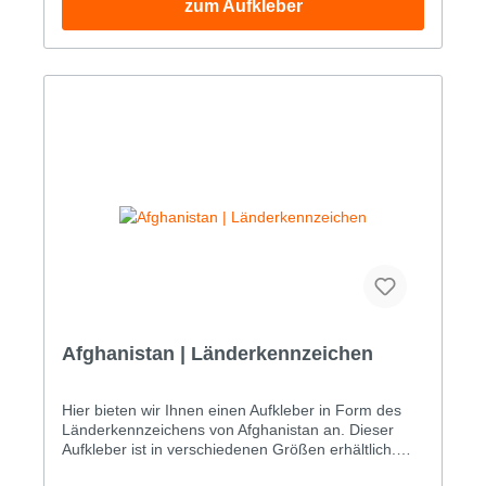
zum Aufkleber
geeignet. Den Aufkleber mit dem
Länderkennzeichen von Afghanistan können Sie als
Digitaldruckaufkleber in folgenden Größen bestellen:
BreiteHöhe Gr. 15.0x3.3cm Gr. 27.0x4.6cm Gr.
310.0x6.5cm Gr. 415.0x9.8cm Gr. 520.0x13.1cm Gr.
628.0x18.3cm Die maximale Größe (am Stück) für
diesen Aufkleber beträgt 110.3 x 72.0 cm.
Sondergrößen sind nach telefonischer Absprache
möglich: +49 (0)33239 20700
Afghanistan | Länderkennzeichen
Hier bieten wir Ihnen einen Aufkleber in Form des
Länderkennzeichens von Afghanistan an. Dieser
Aufkleber ist in verschiedenen Größen erhältlich.
Der Aufkleber wird auf eine Vinylfolie gedruckt und