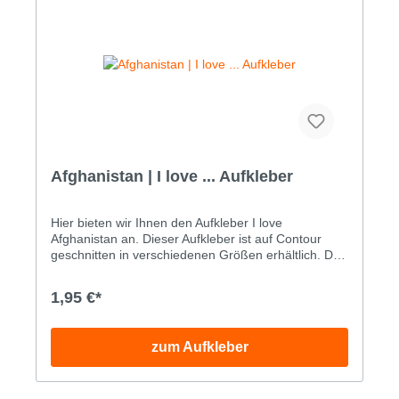
Afghanistan | I love ... Aufkleber
Hier bieten wir Ihnen den Aufkleber I love
Afghanistan an. Dieser Aufkleber ist auf Contour
geschnitten in verschiedenen Größen erhältlich. Der
Aufkleber wird auf eine Vinylfolie gedruckt und
abschließend mit einem Flüssiglaminat für einen
1,95 €*
zusätzlichen UV-Schutz versehen. Unsere Aufkleber
sind daher auch für den Einsatz im Außenbereich
geeignet. Den Aufkleber I love Afghanistan können
zum Aufkleber
Sie als Digitaldruckaufkleber in folgenden Größen
bestellen: BreiteHöhe Gr. 15.0x1.9cm Gr.
27.0x2.7cm Gr. 310.0x3.8cm Gr. 415.0x5.8cm Gr.