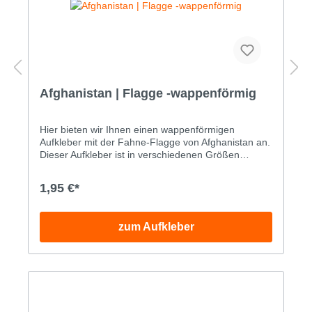
Rubrik.
Afghanistan | Flagge -wappenförmig
Hier bieten wir Ihnen einen wappenförmigen
Aufkleber mit der Fahne-Flagge von Afghanistan an.
Dieser Aufkleber ist in verschiedenen Größen
erhältlich. Den Aufkleber mit der wappenförmigen
Fahne-Flagge von Afghanistan können Sie als
1,95 €*
Digitaldruckaufkleber in folgenden Größen bestellen:
BreiteHöhe Gr. 14.5x5.0cm Gr. 26.3x7.0cm Gr.
39.0x10.0cm Gr. 410.8x12.0cm Gr. 513.6x15.0cm
zum Aufkleber
Gr. 618.0x20.0cm Die maximale Größe (am Stück)
für diesen Aufkleber beträgt 72.0 x 79.6 cm.
Sondergrößen sind nach telefonischer Absprache
möglich: +49 (0)33239 20700