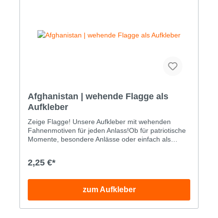
Afghanistan | wehende Flagge als
Aufkleber
Zeige Flagge! Unsere Aufkleber mit wehenden
Fahnenmotiven für jeden Anlass!Ob für patriotische
Momente, besondere Anlässe oder einfach als
Hingucker auf deinem Auto, Motorrad, Laptop oder
Koffer – unsere Aufkleber mit wehenden
2,25 €*
Fahnenmotiven setzen ein klares Statement.
Hochwertig gedruckt und detailreich gestaltet, wirkt
die Fahne so lebendig, als würde sie im Wind
zum Aufkleber
flattern!Unsere Fahnen-Aufkleber überzeugen
mit:Lebendiger Optik: Dank realistischer
Farbgestaltung und Schattierungen wirken die