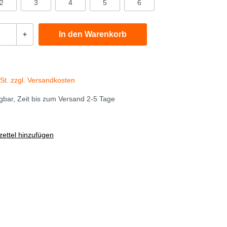
2
3
4
5
6
In den Warenkorb
+
wSt. zzgl. Versandkosten
gbar, Zeit bis zum Versand 2-5 Tage
ettel hinzufügen