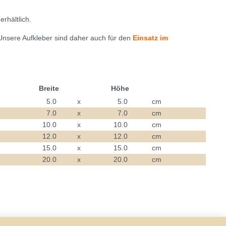
rhältlich.
 Unsere Aufkleber sind daher auch für den
Einsatz im
Breite
Höhe
5.0
x
5.0
cm
7.0
x
7.0
cm
10.0
x
10.0
cm
12.0
x
12.0
cm
15.0
x
15.0
cm
20.0
x
20.0
cm