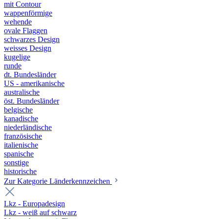
mit Contour
wappenförmige
wehende
ovale Flaggen
schwarzes Design
weisses Design
kugelige
runde
dt. Bundesländer
US - amerikanische
australische
öst. Bundesländer
belgische
kanadische
niederländische
französische
italienische
spanische
sonstige
historische
Zur Kategorie Länderkennzeichen
Lkz - Europadesign
Lkz - weiß auf schwarz