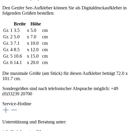
Den
Genfer See-Aufkleber
können Sie als Digitaldruckaufkleber in
folgenden Größen bestellen:
Breite
Höhe
Gr. 1
3.5
x
5.0
cm
Gr. 2
5.0
x
7.0
cm
Gr. 3
7.1
x
10.0
cm
Gr. 4
8.5
x
12.0
cm
Gr. 5
10.6
x
15.0
cm
Gr. 6
14.1
x
20.0
cm
Die maximale Größe (am Stück) für diesen Aufkleber beträgt 72.0 x
101.7 cm.
Sondergrößen sind nach telefonischer Absprache möglich:
+49
(0)33239 20700
Service-Hotline
Unterstützung und Beratung unter: