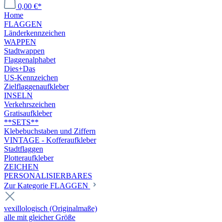
0,00 €*
Home
FLAGGEN
Länderkennzeichen
WAPPEN
Stadtwappen
Flaggenalphabet
Dies+Das
US-Kennzeichen
Zielflaggenaufkleber
INSELN
Verkehrszeichen
Gratisaufkleber
**SETS**
Klebebuchstaben und Ziffern
VINTAGE - Kofferaufkleber
Stadtflaggen
Plotteraufkleber
ZEICHEN
PERSONALISIERBARES
Zur Kategorie FLAGGEN
vexillologisch (Originalmaße)
alle mit gleicher Größe